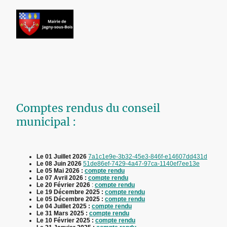
Comptes rendus du conseil
municipal :
Le 01 Juillet 2026
7a1c1e9e-3b32-45e3-846f-e14607dd431d
Le 08 Juin 2026
51de86ef-7429-4a47-97ca-1140ef7ee13e
Le 05 Mai 2026 :
compte rendu
Le 07 Avril 2026 :
compte rendu
Le 20 Février 2026
:
compte rendu
Le 19 Décembre 2025 :
compte rendu
Le 05 Décembre 2025 :
compte rendu
Le 04 Juillet 2025 :
compte rendu
Le 31 Mars 2025 :
compte rendu
Le 10 Février 2025 :
compte rendu