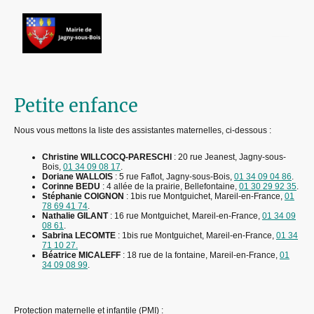
Petite enfance
Nous vous mettons la liste des assistantes maternelles, ci-dessous :
Christine WILLCOCQ-PARESCHI
: 20 rue Jeanest, Jagny-sous-
Bois,
01 34 09 08 17
.
Doriane WALLOIS
: 5 rue Faflot, Jagny-sous-Bois,
01 34 09 04 86
.
Corinne BEDU
: 4 allée de la prairie, Bellefontaine,
01 30 29 92 35
.
Stéphanie COIGNON
: 1bis rue Montguichet, Mareil-en-France,
01
78 69 41 74
.
Nathalie GILANT
: 16 rue Montguichet, Mareil-en-France,
01 34 09
08 61
.
Sabrina LECOMTE
: 1bis rue Montguichet, Mareil-en-France,
01 34
71 10 27.
Béatrice MICALEFF
: 18 rue de la fontaine, Mareil-en-France,
01
34 09 08 99
.
Protection maternelle et infantile (PMI) :