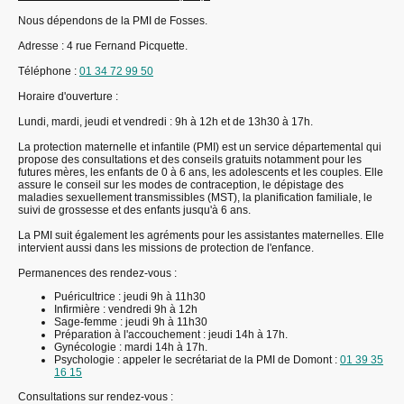
Nous dépendons de la PMI de Fosses.
Adresse : 4 rue Fernand Picquette.
Téléphone :
01 34 72 99 50
Horaire d'ouverture :
Lundi, mardi, jeudi et vendredi : 9h à 12h et de 13h30 à 17h.
La protection maternelle et infantile (PMI) est un service départemental qui
propose des consultations et des conseils gratuits notamment pour les
futures mères, les enfants de 0 à 6 ans, les adolescents et les couples. Elle
assure le conseil sur les modes de contraception, le dépistage des
maladies sexuellement transmissibles (MST), la planification familiale, le
suivi de grossesse et des enfants jusqu'à 6 ans.
La PMI suit également les agréments pour les assistantes maternelles. Elle
intervient aussi dans les missions de protection de l'enfance.
Permanences des rendez-vous :
Puéricultrice : jeudi 9h à 11h30
Infirmière : vendredi 9h à 12h
Sage-femme : jeudi 9h à 11h30
Préparation à l'accouchement : jeudi 14h à 17h.
Gynécologie : mardi 14h à 17h.
Psychologie : appeler le secrétariat de la PMI de Domont :
01 39 35
16 15
Consultations sur rendez-vous :